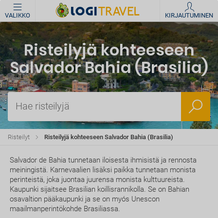
VALIKKO
KIRJAUTUMINEN
Risteilyjä kohteeseen
Salvador Bahia (Brasilia)
Hae risteilyjä
Risteilyt
Risteilyjä kohteeseen Salvador Bahia (Brasilia)
Salvador de Bahia tunnetaan iloisesta ihmisistä ja rennosta
meiningistä. Karnevaalien lisäksi paikka tunnetaan monista
perinteistä, joka juontaa juurensa monista kulttuureista.
Kaupunki sijaitsee Brasilian koillisrannikolla. Se on Bahian
osavaltion pääkaupunki ja se on myós Unescon
maailmanperintökohde Brasiliassa.