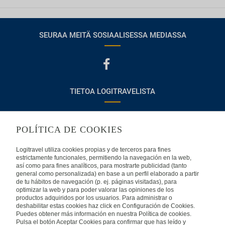
SEURAA MEITÄ SOSIAALISESSA MEDIASSA
TIETOA LOGITRAVELISTA
Usein kysyttyjä kysymyksiä
Ota yhteyttä
POLÍTICA DE COOKIES
KÄYTTÖEHDOT
Logitravel utiliza cookies propias y de terceros para fines
estrictamente funcionales, permitiendo la navegación en la web,
Oikeudellinen huomautus
Yleiset valmismatkaehdot
así como para fines analíticos, para mostrarte publicidad (tanto
general como personalizada) en base a un perfil elaborado a partir
de tu hábitos de navegación (p. ej. páginas visitadas), para
Evästekäytäntömme
optimizar la web y para poder valorar las opiniones de los
productos adquiridos por los usuarios. Para administrar o
deshabilitar estas cookies haz click en Configuración de Cookies.
MUISSA MAISSA
Puedes obtener más información en nuestra Política de cookies.
Pulsa el botón Aceptar Cookies para confirmar que has leído y