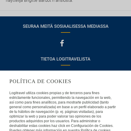
näyttelijä Brigitte Bardot'n ansiosta.
SEURAA MEITÄ SOSIAALISESSA MEDIASSA
TIETOA LOGITRAVELISTA
Usein kysyttyjä kysymyksiä
Ota yhteyttä
POLÍTICA DE COOKIES
KÄYTTÖEHDOT
Logitravel utiliza cookies propias y de terceros para fines
estrictamente funcionales, permitiendo la navegación en la web,
Oikeudellinen huomautus
Yleiset valmismatkaehdot
así como para fines analíticos, para mostrarte publicidad (tanto
general como personalizada) en base a un perfil elaborado a partir
de tu hábitos de navegación (p. ej. páginas visitadas), para
Evästekäytäntömme
optimizar la web y para poder valorar las opiniones de los
productos adquiridos por los usuarios. Para administrar o
deshabilitar estas cookies haz click en Configuración de Cookies.
MUISSA MAISSA
Puedes obtener más información en nuestra Política de cookies.