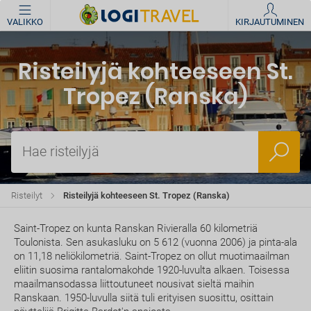
VALIKKO
KIRJAUTUMINEN
Risteilyjä kohteeseen St.
Tropez (Ranska)
Hae risteilyjä
Risteilyt
Risteilyjä kohteeseen St. Tropez (Ranska)
Saint-Tropez on kunta Ranskan Rivieralla 60 kilometriä
Toulonista. Sen asukasluku on 5 612 (vuonna 2006) ja pinta-ala
on 11,18 neliökilometriä. Saint-Tropez on ollut muotimaailman
eliitin suosima rantalomakohde 1920-luvulta alkaen. Toisessa
maailmansodassa liittoutuneet nousivat sieltä maihin
Ranskaan. 1950-luvulla siitä tuli erityisen suosittu, osittain