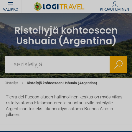
VALIKKO
KIRJAUTUMINEN
Risteilyjä kohteeseen
Ushuaia (Argentina)
Hae risteilyjä
Risteilyt
Risteilyjä kohteeseen Ushuaia (Argentina)
Tierra del Fuegon alueen hallinnollinen keskus on myös vilkas
risteilysatama Etelämantereelle suuntautuville risteilyille.
Argentiinan toiseksi liikennöidyin satama Buenos Airesin
jälkeen.