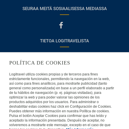
SEURAA MEITÄ SOSIAALISESSA MEDIASSA
TIETOA LOGITRAVELISTA
Usein kysyttyjä kysymyksiä
Ota yhteyttä
POLÍTICA DE COOKIES
KÄYTTÖEHDOT
Logitravel utiliza cookies propias y de terceros para fines
estrictamente funcionales, permitiendo la navegación en la web,
Oikeudellinen huomautus
Yleiset valmismatkaehdot
así como para fines analíticos, para mostrarte publicidad (tanto
general como personalizada) en base a un perfil elaborado a partir
de tu hábitos de navegación (p. ej. páginas visitadas), para
Evästekäytäntömme
optimizar la web y para poder valorar las opiniones de los
productos adquiridos por los usuarios. Para administrar o
deshabilitar estas cookies haz click en Configuración de Cookies.
MUISSA MAISSA
Puedes obtener más información en nuestra Política de cookies.
Pulsa el botón Aceptar Cookies para confirmar que has leído y
aceptado la información presentada. Después de aceptar, no
Espanja
Portugali
Italia
volveremos a mostrarte este mensaje, excepto en el caso de que