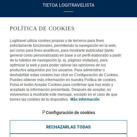
TIETOA LOGITRAVELISTA
Usein kysyttyjä kysymyksiä
Ota yhteyttä
POLÍTICA DE COOKIES
KÄYTTÖEHDOT
Logitravel utiliza cookies propias y de terceros para fines
estrictamente funcionales, permitiendo la navegación en la web,
Oikeudellinen huomautus
Yleiset valmismatkaehdot
así como para fines analíticos, para mostrarte publicidad (tanto
general como personalizada) en base a un perfil elaborado a partir
de tu hábitos de navegación (p. ej. páginas visitadas), para
Evästekäytäntömme
optimizar la web y para poder valorar las opiniones de los
productos adquiridos por los usuarios. Para administrar o
deshabilitar estas cookies haz click en Configuración de Cookies.
MUISSA MAISSA
Puedes obtener más información en nuestra Política de cookies.
Pulsa el botón Aceptar Cookies para confirmar que has leído y
aceptado la información presentada. Después de aceptar, no
Espanja
Portugali
Italia
volveremos a mostrarte este mensaje, excepto en el caso de que
borres las cookies de tu dispositivo.
Más información
Saksa
Brasilia
Ranska
Configuración de cookies
Iso-Britannia
Mexico
Europe
RECHAZARLAS TODAS