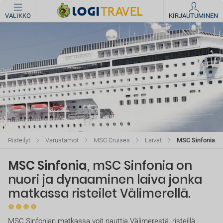
VALIKKO
KIRJAUTUMINEN
Risteilyt
Varustamot
MSC Cruises
Laivat
MSC Sinfonia
MSC Sinfonia
, mSC Sinfonia on
nuori ja dynaaminen laiva jonka
matkassa risteilet Välimerellä.
MSC Sinfonian matkassa voit nauttia Välimerestä, risteillä