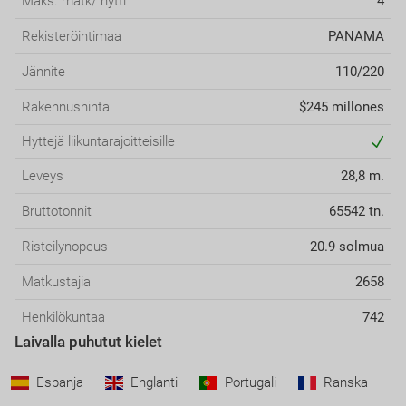
Maks. matk/ hytti
4
Rekisteröintimaa
PANAMA
Jännite
110/220
Rakennushinta
$245 millones
Hyttejä liikuntarajoitteisille
Leveys
28,8 m.
Bruttotonnit
65542 tn.
Risteilynopeus
20.9 solmua
Matkustajia
2658
Henkilökuntaa
742
Laivalla puhutut kielet
Kansien lukumäärä
13
Espanja
Englanti
Portugali
Ranska
Hyttien lukumäärä
980