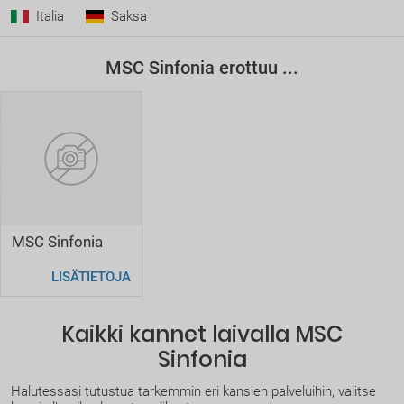
Italia
Saksa
Pituus
274,9 m.
Palvelun taso (matkustajamäärä/henkilökunta)
Normaali 4:1
MSC Sinfonia erottuu ...
Laivan koko/matkustajamäärä
Hyvä 25:1
MSC Sinfonia
LISÄTIETOJA
Kaikki kannet laivalla MSC
Sinfonia
Halutessasi tutustua tarkemmin eri kansien palveluihin, valitse