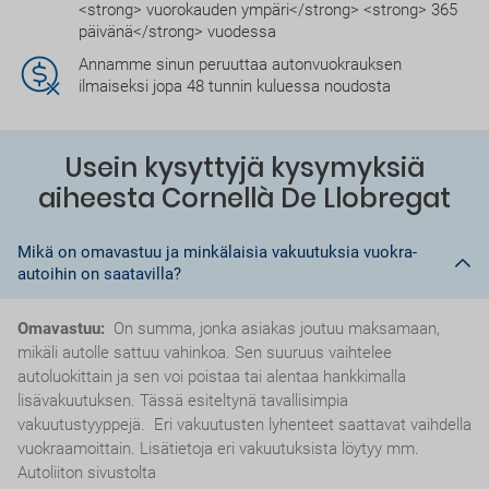
<strong> vuorokauden ympäri</strong> <strong> 365
päivänä</strong> vuodessa
Annamme sinun peruuttaa autonvuokrauksen
ilmaiseksi jopa 48 tunnin kuluessa noudosta
Usein kysyttyjä kysymyksiä
aiheesta Cornellà De Llobregat
Mikä on omavastuu ja minkälaisia vakuutuksia vuokra-
autoihin on saatavilla?
Omavastuu:
On summa, jonka asiakas joutuu maksamaan,
mikäli autolle sattuu vahinkoa. Sen suuruus vaihtelee
autoluokittain ja sen voi poistaa tai alentaa hankkimalla
lisävakuutuksen. Tässä esiteltynä tavallisimpia
vakuutustyyppejä. Eri vakuutusten lyhenteet saattavat vaihdella
vuokraamoittain. Lisätietoja eri vakuutuksista löytyy mm.
Autoliiton sivustolta