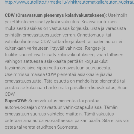
http://www.autoliitto.fi/matkailu/vinkit/automatkalle/auton_vuokra
CDW (Omavastuun pienennys kolarivakuutukseen):
Useimpiin
pakettihintoihin sisältyy kolarivakuutus. Kolarivakuutuksen
mukaisesti asiakas on vastuussa korjauskuluista ja varaosista
enintään omavastuuosuuden verran. Onnettomuus- tai
vahinkotilanteissa CDW kattaa korjaukset tai uuden auton, ei
kuitenkaan varkauteen liittyvää vahinkoa. Rengas- ja
tuulilasivauriot eivät sisälly kolarivakuutukseen, vaan tällaisen
vahingon sattuessa asiakkaalta peritään korjauskulut
täysimääräisinä riippumatta omavastuun suuruudesta.
Useimmissa maissa CDW pienentää asiakkaalle jäävää
omavastuuosuutta. Tätä osuutta on mahdollista pienentää tai
poistaa se kokonaan hankkimalla paikallinen lisävakuutus, Super
CDW.
SuperCDW:
Supervakuutus pienentää tai poistaa
autonvuokraajan omavastuun vahinkotapauksissa. Tämän
omavastuun suuruus vaihtelee maittain. Tämä vakuutus
ostetaan aina autoa vuokrattaessa, paikan päällä. Sitä ei siis voi
ostaa tai varata etukäteen Suomesta.