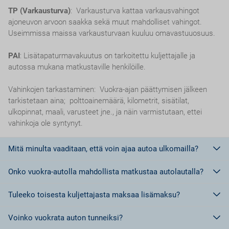
TP (Varkausturva)
: Varkausturva kattaa varkausvahingot
ajoneuvon arvoon saakka sekä muut mahdolliset vahingot.
Useimmissa maissa varkausturvaan kuuluu omavastuuosuus.
PAI
: Lisätapaturmavakuutus on tarkoitettu kuljettajalle ja
autossa mukana matkustaville henkilöille.
Vahinkojen tarkastaminen: Vuokra-ajan päättymisen jälkeen
tarkistetaan aina; polttoainemäärä, kilometrit, sisätilat,
ulkopinnat, maali, varusteet jne., ja näin varmistutaan, ettei
vahinkoja ole syntynyt.
Mitä minulta vaaditaan, että voin ajaa autoa ulkomailla?
Onko vuokra-autolla mahdollista matkustaa autolautalla?
Euroopan unionin jäsenmaissa riittää ajokortti.
Euroopan Unionin ulkopuolisissa maissa, tai maissa, jotka eivät
Tuleeko toisesta kuljettajasta maksaa lisämaksu?
kuulu Geneven tai Wienin yleissopimuksen piiriin tulee olla
Ei,
ei ole sallittua matkustaa autolautalla vuokra-autolla.
kansainvälinen ajokortti.
Voinko vuokrata auton tunneiksi?
Kansainvälisiä ajokortteja voi Suomessa hankkia kahta erilaista
Kyllä.
Jokaisesta lisäkuljettajasta tulee maksaa lisämaksu.