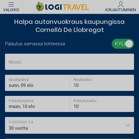
VALIKKO
KIRJAUTUMINEN
Halpa autonvuokraus kaupungissa
Cornellà De Llobregat
Palautus samassa kohteessa
Nouto
Noutopäivä
Noutoaika
Palautuspäivä
Palautusaika
Kuljettajan ikä
30 vuotta