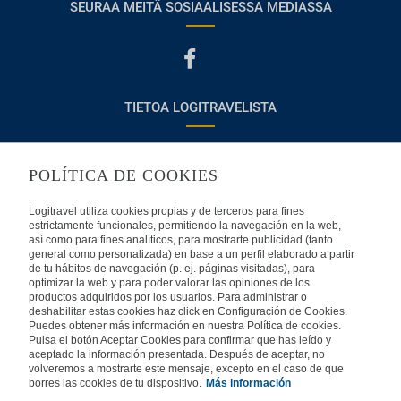
SEURAA MEITÄ SOSIAALISESSA MEDIASSA
TIETOA LOGITRAVELISTA
Usein kysyttyjä kysymyksiä
Ota yhteyttä
POLÍTICA DE COOKIES
KÄYTTÖEHDOT
Logitravel utiliza cookies propias y de terceros para fines
estrictamente funcionales, permitiendo la navegación en la web,
Oikeudellinen huomautus
Yleiset valmismatkaehdot
así como para fines analíticos, para mostrarte publicidad (tanto
general como personalizada) en base a un perfil elaborado a partir
de tu hábitos de navegación (p. ej. páginas visitadas), para
Evästekäytäntömme
optimizar la web y para poder valorar las opiniones de los
productos adquiridos por los usuarios. Para administrar o
deshabilitar estas cookies haz click en Configuración de Cookies.
MUISSA MAISSA
Puedes obtener más información en nuestra Política de cookies.
Pulsa el botón Aceptar Cookies para confirmar que has leído y
aceptado la información presentada. Después de aceptar, no
Espanja
Portugali
Italia
volveremos a mostrarte este mensaje, excepto en el caso de que
borres las cookies de tu dispositivo.
Más información
Saksa
Brasilia
Ranska