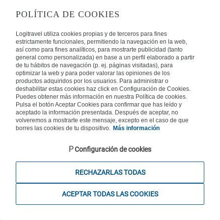
Maanantaista perjantaihin klo 10.00-16.00. La ja pyhäpäivät suljettu.
Autot
POLÍTICA DE COOKIES
Logitravel utiliza cookies propias y de terceros para fines
estrictamente funcionales, permitiendo la navegación en la web,
así como para fines analíticos, para mostrarte publicidad (tanto
Travelsteps Oy, rekisteröity matkatoimisto Y-tunnus 2559611-1, KuVi
general como personalizada) en base a un perfil elaborado a partir
Karibia
2843/13/U - Kaikki oikeudet pidätetään.
de tu hábitos de navegación (p. ej. páginas visitadas), para
optimizar la web y para poder valorar las opiniones de los
productos adquiridos por los usuarios. Para administrar o
Rantahotellit
deshabilitar estas cookies haz click en Configuración de Cookies.
Puedes obtener más información en nuestra Política de cookies.
Pulsa el botón Aceptar Cookies para confirmar que has leído y
aceptado la información presentada. Después de aceptar, no
volveremos a mostrarte este mensaje, excepto en el caso de que
borres las cookies de tu dispositivo.
Más información
Configuración de cookies
RECHAZARLAS TODAS
ACEPTAR TODAS LAS COOKIES