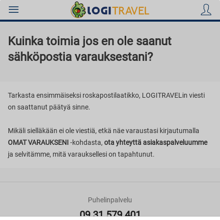
Kuinka toimia jos en ole saanut
sähköpostia varauksestani?
Hotellit
Tarkasta ensimmäiseksi roskapostilaatikko, LOGITRAVELin viesti
on saattanut päätyä sinne.
Mikäli sielläkään ei ole viestiä, etkä näe varaustasi kirjautumalla
Lennot
OMAT VARAUKSENI
-kohdasta,
ota yhteyttä asiakaspalveluumme
ja selvitämme, mitä varauksellesi on tapahtunut.
Äkkilähdöt
Puhelinpalvelu
09 31 579 401