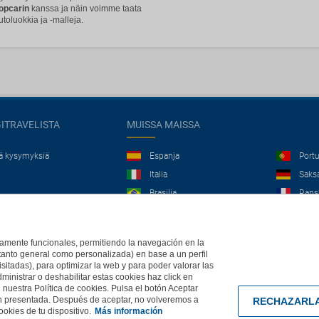
ropcarin
kanssa ja näin voimme taata
utoluokkia ja -malleja.
GITRAVELISTA
MUISSA MAISSA
jä kysymyksiä
Espanja
Portu
Italia
Saks
Brasilia
Rans
Iso-Britannia
Mexi
Europe
ictamente funcionales, permitiendo la navegación en la
(tanto general como personalizada) en base a un perfil
isitadas), para optimizar la web y para poder valorar las
Legal , Y-tunnus 2559611-1, KuVi 2843/13/U. Kaikki oikeudet pidätetään.
ministrar o deshabilitar estas cookies haz click en
uestra Política de cookies. Pulsa el botón Aceptar
ón presentada. Después de aceptar, no volveremos a
RECHAZARL
okies de tu dispositivo.
Más información