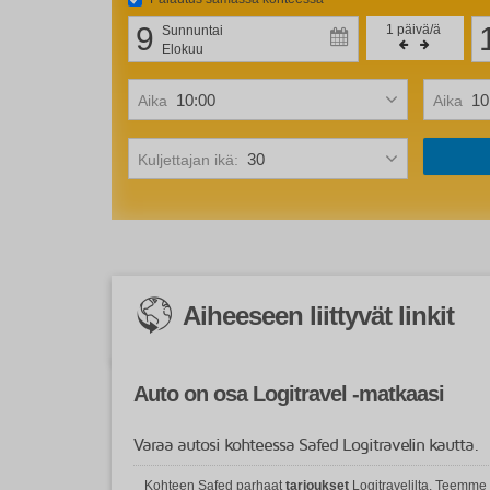
9
1
päivä/ä
Sunnuntai
Elokuu
Aika
Aika
Kuljettajan ikä:
Aiheeseen liittyvät linkit
Auto on osa Logitravel -matkaasi
Varaa autosi kohteessa Safed Logitravelin kautta.
Kohteen Safed parhaat
tarjoukset
Logitravelilta. Teemme 