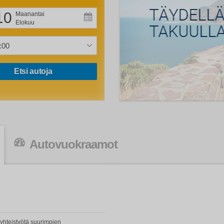
10
Maanantai
Elokuu
Etsi autoja
Autovuokraamot
yhteistyötä suurimpien