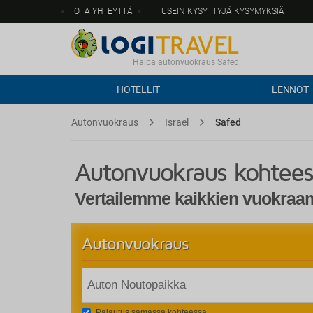
OTA YHTEYTTÄ
USEIN KYSYTTYJÄ KYSYMYKSIÄ
Halpa autonvuokraus Safed
HOTELLIT
LENNOT
Autonvuokraus
Israel
Safed
Autonvuokraus kohtee
Vertailemme kaikkien vuokraamo
Autonvuokraus
Palautus samassa kohteessa