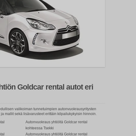
iön Goldcar rental autot eri
a edullisen valikoiman tunnetuimpien autonvuokrausyritysten
a mallit sekä lisävarusteet erittäin kilpailukykyisin hinnoin.
tal
Autonvuokraus yhtiöltä Goldcar rental
kohteessa Tsekki
tal
Autonvuokraus yhtiöltä Goldcar rental