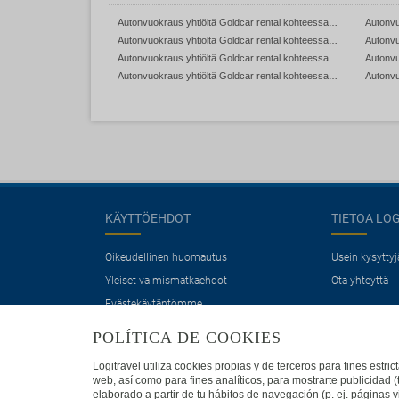
Autonvuokraus yhtiöltä Goldcar rental kohteessa Espanja
Autonvuokraus yhtiöltä Goldcar rental kohteessa Jamaika
Autonvuokraus yhtiöltä Goldcar rental kohteessa Meksiko
Autonvuokraus yhtiöltä Goldcar rental kohteessa Islanti
KÄYTTÖEHDOT
TIETOA LO
Oikeudellinen huomautus
Usein kysytty
Yleiset valmismatkaehdot
Ota yhteyttä
Evästekäytäntömme
POLÍTICA DE COOKIES
Logitravel utiliza cookies propias y de terceros para fines estr
web, así como para fines analíticos, para mostrarte publicidad 
elaborado a partir de tu hábitos de navegación (p. ej. páginas v