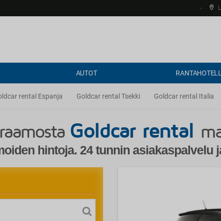
L
AUTOT
RANTAHOTELL
ldcar rental Espanja
Goldcar rental Tsekki
Goldcar rental Italia
Goldcar rental
kraamosta
ma
iden hintoja. 24 tunnin asiakaspalvelu j