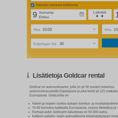
Palautus samassa kohteessa
9
1
päivä/ä
Sunnuntai
Elokuu
Aika
Aika
Kuljettajan ikä:
Lisätietoja Goldcar rental
Goldcar on autovuokraamo, jolla on yli 30 vuoden kokemus
autonvuokrausalalta Espanjassa ja joka toimii yli 115 matkak
Euroopassa. Goldcarilla on:
Halvin ja nopein vuokra-autojen toimitus- ja noutojärjestelm
Yli 80 toimistoa kaikkialla Euroopassa, osassa Meksikoa ja 
Parhaat autot: Goldcarin kalustossa on 50 000 autoa.
Kattavin palvelu: laajin autovalikoima kilpailukykyiseen hint