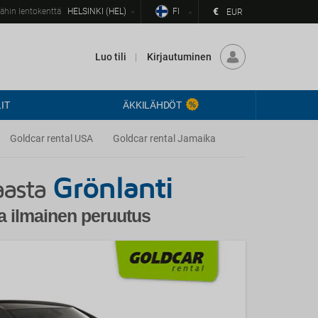
€
ähin lentokenttä
HELSINKI (HEL)
FI
EUR
Luo tili
Kirjautuminen
IT
ÄKKILÄHDÖT
Goldcar rental USA
Goldcar rental Jamaika
Grönlanti
asta
a ilmainen peruutus