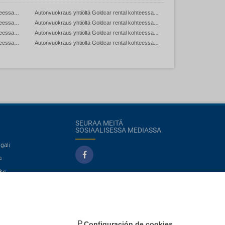
Autonvuokraus yhtiöltä Goldcar rental kohteessa Italia
Autonvuokraus yhtiöltä Goldcar rental kohteessa USA
Autonvuokraus yhtiöltä Goldcar rental kohteessa Togo
Autonvuokraus yhtiöltä Goldcar rental kohteessa Bosnia ja Hertsegovina
Autonvuokraus yhtiöltä Goldcar rental kohteessa Uusi Seelanti
Autonvuokraus yhtiöltä Goldcar rental kohteessa Ranska
Autonvuokraus yhtiöltä Goldcar rental kohteessa Kamerun
Autonvuokraus yhtiöltä Goldcar rental kohteessa Portugali
SEURAA MEITÄ
SOSIAALISESSA MEDIASSA
gali
a
ka
co
Configuración de cookies