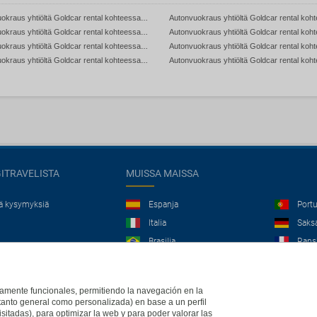
Autonvuokraus yhtiöltä Goldcar rental kohteessa Tsekki
Autonvuokraus yhtiöltä Goldcar rental kohteessa Kuuba
Autonvuokraus yhtiöltä Goldcar rental kohteessa Albania
Autonvuokraus yhtiöltä Goldcar rental kohteessa Romania
GITRAVELISTA
MUISSA MAISSA
jä kysymyksiä
Espanja
Portu
Italia
Saks
Brasilia
Rans
Iso-Britannia
Mexi
Europe
ictamente funcionales, permitiendo la navegación en la
(tanto general como personalizada) en base a un perfil
isitadas), para optimizar la web y para poder valorar las