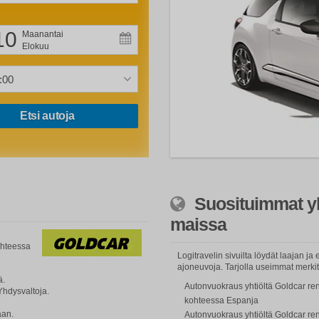
10
Maanantai
Elokuu
Etsi autoja
Suosituimmat yht
maissa
ohteessa
Logitravelin sivuilta löydät laajan j
ajoneuvoja. Tarjolla useimmat merkit j
ä.
Autonvuokraus yhtiöltä Goldcar ren
Yhdysvaltoja.
kohteessa Espanja
aan.
Autonvuokraus yhtiöltä Goldcar ren