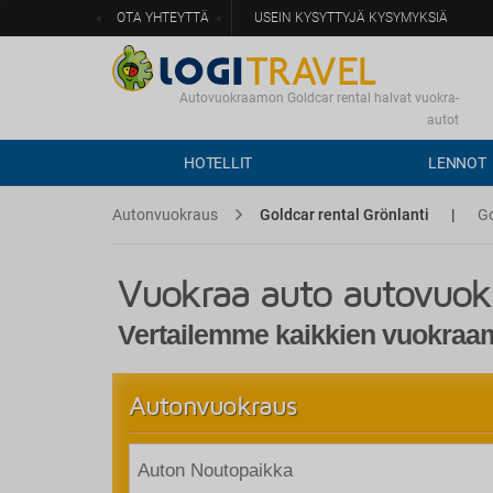
OTA YHTEYTTÄ
USEIN KYSYTTYJÄ KYSYMYKSIÄ
Autovuokraamon Goldcar rental halvat vuokra-
autot
HOTELLIT
LENNOT
Autonvuokraus
Goldcar rental Grönlanti
|
Go
Vuokraa auto autovuo
Vertailemme kaikkien vuokraamo
Autonvuokraus