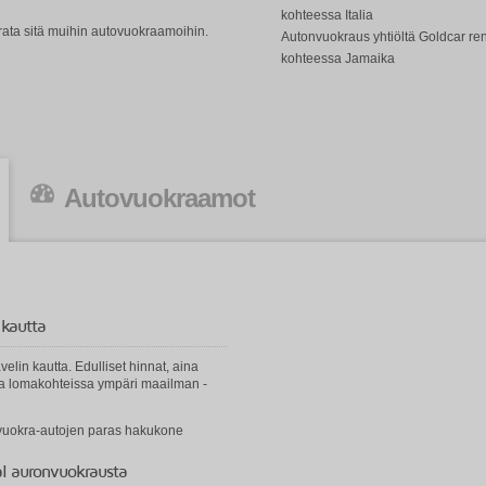
kohteessa Italia
rrata sitä muihin autovuokraamoihin.
Autonvuokraus yhtiöltä Goldcar ren
kohteessa Jamaika
Autovuokraamot
 kautta
elin kautta. Edulliset hinnat, aina
ssa lomakohteissa ympäri maailman -
 vuokra-autojen paras hakukone
tal auronvuokrausta