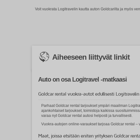
Voit vuokrata Logitravelin kautta auton Goldcarilta ja myös ve
Aiheeseen liittyvät linkit
Auto on osa Logitravel -matkaasi
Goldcar rental vuokra-autot edullisesti Logitravelin
Parhaat Goldcar rental tarjoukset ympäri maailman Logitrav
ajankohtaiset tarjoukset, toimistoja kaikissa suosituimmi
varaa nyt Goldcar rental autosi helposti ja turvallisesti.
Vuokra-autojen online-varaukset tarjoaa Goldcar rental –
Maat, joissa etsitään eniten yrityksen Goldcar ren