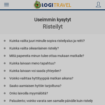
Useimmin kysytyt
Risteilyt
Kuinka valita juuri minulle sopiva risteilyalus ja reitti?
Hotellit
Kuinka valita oikeanlainen risteily?
Mitä papereita minun tulee ottaa mukaan matkalle?
Kuinka laivaan meno tapahtuu?
Lennot
Kuinka laivaan voi saada yhteyden?
Voinko vaihtaa hyttityyppiä matkan aikana?
Saako aamiaisen hyttiin tarjoiltuna?
Äkkilähdöt
Onko laivoilla myymälöitä?
Paluulento; voinko varata sen samalle päivälle kuin risteily