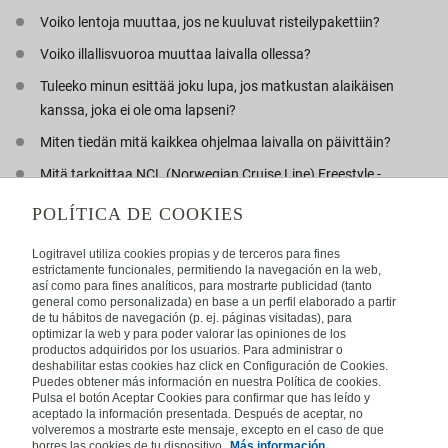
Voiko lentoja muuttaa, jos ne kuuluvat risteilypakettiin?
Voiko illallisvuoroa muuttaa laivalla ollessa?
Tuleeko minun esittää joku lupa, jos matkustan alaikäisen
kanssa, joka ei ole oma lapseni?
Miten tiedän mitä kaikkea ohjelmaa laivalla on päivittäin?
Mitä tarkoittaa NCL (Norwegian Cruise Line) Freestyle -
illalliset?
POLÍTICA DE COOKIES
Minkälaisia ulkohyttejä laivalla voi olla?
Logitravel utiliza cookies propias y de terceros para fines
Mitä teen, jos muutamaa päivää ennen risteilyn lähtöä
estrictamente funcionales, permitiendo la navegación en la web,
reittisuunnitelmaan tulee muutos?
así como para fines analíticos, para mostrarte publicidad (tanto
general como personalizada) en base a un perfil elaborado a partir
de tu hábitos de navegación (p. ej. páginas visitadas), para
optimizar la web y para poder valorar las opiniones de los
productos adquiridos por los usuarios. Para administrar o
deshabilitar estas cookies haz click en Configuración de Cookies.
Puhelinpalvelu
Puedes obtener más información en nuestra Política de cookies.
Pulsa el botón Aceptar Cookies para confirmar que has leído y
09 31 579 401
aceptado la información presentada. Después de aceptar, no
volveremos a mostrarte este mensaje, excepto en el caso de que
Maanantaista perjantaihin klo 10.00-16.00. La ja pyhäpäivät suljettu.
borres las cookies de tu dispositivo.
Más información