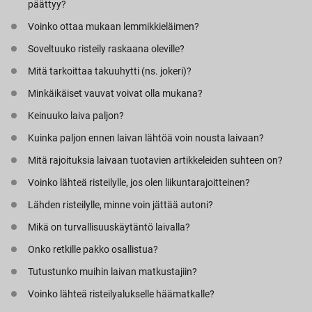
päättyy?
Autot
Voinko ottaa mukaan lemmikkieläimen?
Soveltuuko risteily raskaana oleville?
Mitä tarkoittaa takuuhytti (ns. jokeri)?
Karibia
Minkäikäiset vauvat voivat olla mukana?
Keinuuko laiva paljon?
Rantahotellit
Kuinka paljon ennen laivan lähtöä voin nousta laivaan?
Mitä rajoituksia laivaan tuotavien artikkeleiden suhteen on?
Voinko lähteä risteilylle, jos olen liikuntarajoitteinen?
Lähden risteilylle, minne voin jättää autoni?
Mikä on turvallisuuskäytäntö laivalla?
Onko retkille pakko osallistua?
Tutustunko muihin laivan matkustajiin?
Voinko lähteä risteilyalukselle häämatkalle?