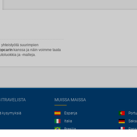
 yhteistyötä suurimpien
ropcarin
kanssa ja näin voimme taata
utoluokkia ja -malleja.
GITRAVELISTA
MUISSA MAISSA
jä kysymyksiä
Espanja
Portu
Italia
Saks
Brasilia
Rans