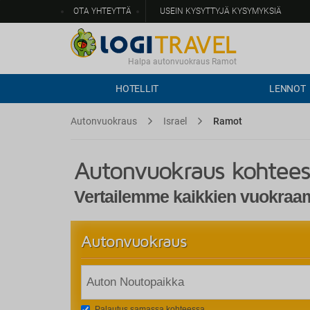
OTA YHTEYTTÄ
USEIN KYSYTTYJÄ KYSYMYKSIÄ
Halpa autonvuokraus Ramot
HOTELLIT
LENNOT
Autonvuokraus
Israel
Ramot
Autonvuokraus kohtee
Vertailemme kaikkien vuokraamo
Autonvuokraus
Palautus samassa kohteessa