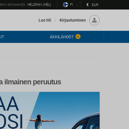
€
ähin lentokenttä
HELSINKI (HEL)
FI
EUR
Luo tili
Kirjautuminen
IT
ÄKKILÄHDÖT
a ilmainen peruutus