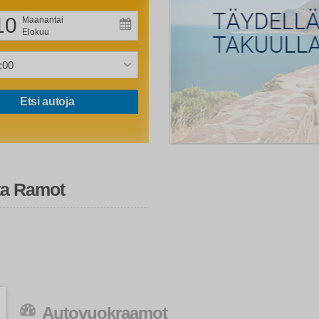
10
Maanantai
Elokuu
Etsi autoja
tta Ramot
Autovuokraamot