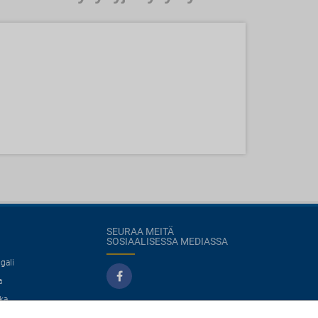
SEURAA MEITÄ
SOSIAALISESSA MEDIASSA
gali
a
ka