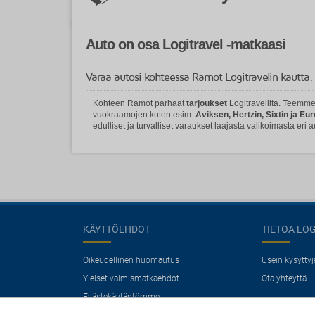
Auto on osa Logitravel -matkaasi
Varaa autosi kohteessa Ramot Logitravelin kautta.
Kohteen Ramot parhaat
tarjoukset
Logitravelilta. Teemme
vuokraamojen kuten esim.
Aviksen, Hertzin, Sixtin ja Eu
edulliset ja turvalliset varaukset laajasta valikoimasta eri a
KÄYTTÖEHDOT
TIETOA LO
Oikeudellinen huomautus
Usein kysytty
Yleiset valmismatkaehdot
Ota yhteyttä
Evästekäytäntömme