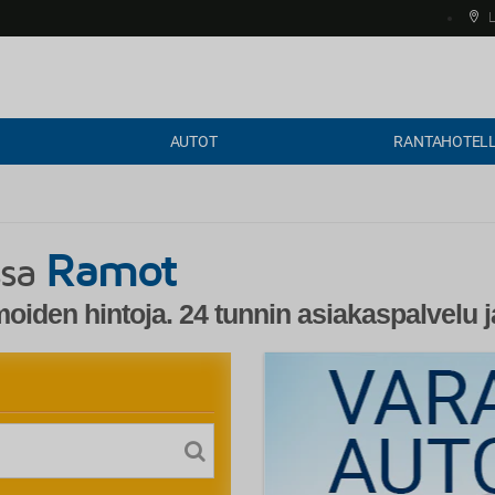
L
AUTOT
RANTAHOTELL
Ramot
ssa
iden hintoja. 24 tunnin asiakaspalvelu j