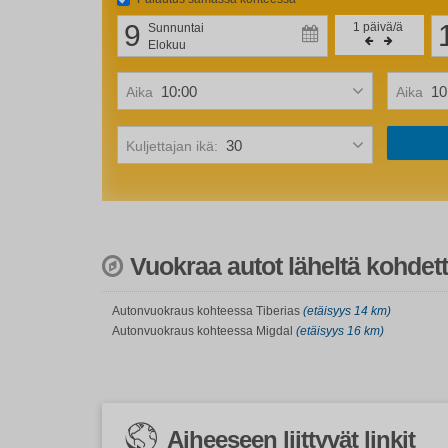
9
1
päivä/ä
Sunnuntai
Elokuu
Aika
Aika
Kuljettajan ikä:
Vuokraa autot läheltä kohde
Autonvuokraus kohteessa Tiberias
(etäisyys 14 km)
Autonvuokraus kohteessa Migdal
(etäisyys 16 km)
Aiheeseen liittyvät linkit