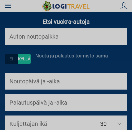
Etsi vuokra-autoja
Hotellit
Nouta ja palautus toimisto sama
Lennot
Äkkilähdöt
Kuljettajan ikä