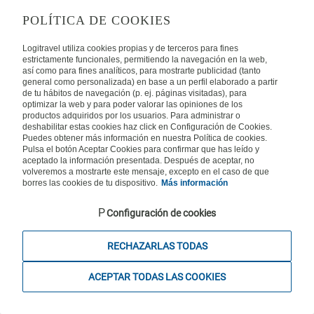
Autot
POLÍTICA DE COOKIES
ETSI
Logitravel utiliza cookies propias y de terceros para fines
estrictamente funcionales, permitiendo la navegación en la web,
así como para fines analíticos, para mostrarte publicidad (tanto
general como personalizada) en base a un perfil elaborado a partir
Karibia
de tu hábitos de navegación (p. ej. páginas visitadas), para
optimizar la web y para poder valorar las opiniones de los
productos adquiridos por los usuarios. Para administrar o
Rantahotellit
deshabilitar estas cookies haz click en Configuración de Cookies.
Puhelinpalvelu
Puedes obtener más información en nuestra Política de cookies.
Pulsa el botón Aceptar Cookies para confirmar que has leído y
09 31 579 401
aceptado la información presentada. Después de aceptar, no
volveremos a mostrarte este mensaje, excepto en el caso de que
Maanantaista perjantaihin klo 10.00-16.00. La ja pyhäpäivät suljettu.
borres las cookies de tu dispositivo.
Más información
Configuración de cookies
Travelsteps Oy, rekisteröity matkatoimisto Y-tunnus 2559611-1, KuVi
RECHAZARLAS TODAS
2843/13/U - Kaikki oikeudet pidätetään.
ACEPTAR TODAS LAS COOKIES