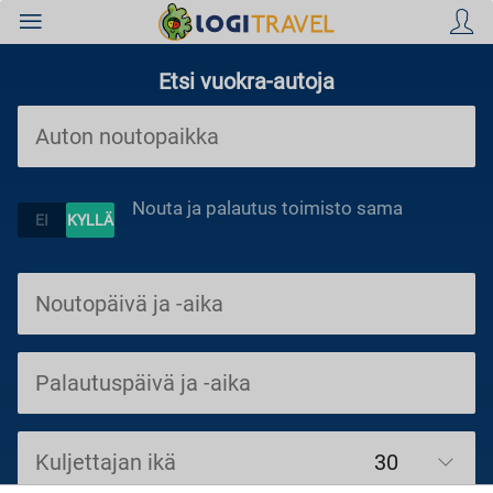
Etsi vuokra-autoja
Hotellit
Nouta ja palautus toimisto sama
Lennot
Äkkilähdöt
Kuljettajan ikä