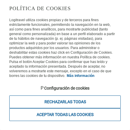
Autot
POLÍTICA DE COOKIES
ETSI
Logitravel utiliza cookies propias y de terceros para fines
estrictamente funcionales, permitiendo la navegación en la web,
así como para fines analíticos, para mostrarte publicidad (tanto
general como personalizada) en base a un perfil elaborado a partir
Karibia
de tu hábitos de navegación (p. ej. páginas visitadas), para
optimizar la web y para poder valorar las opiniones de los
productos adquiridos por los usuarios. Para administrar o
Rantahotellit
deshabilitar estas cookies haz click en Configuración de Cookies.
Puhelinpalvelu
Puedes obtener más información en nuestra Política de cookies.
Pulsa el botón Aceptar Cookies para confirmar que has leído y
09 31 579 401
aceptado la información presentada. Después de aceptar, no
volveremos a mostrarte este mensaje, excepto en el caso de que
Maanantaista perjantaihin klo 10.00-16.00. La ja pyhäpäivät suljettu.
borres las cookies de tu dispositivo.
Más información
Configuración de cookies
Travelsteps Oy, rekisteröity matkatoimisto Y-tunnus 2559611-1, KuVi
RECHAZARLAS TODAS
2843/13/U - Kaikki oikeudet pidätetään.
ACEPTAR TODAS LAS COOKIES